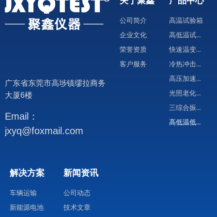
关于聚鑫
产品中心
环试验、温度及高度综合试验，
高、低温试验时本试验箱可用于散
公司简介
高温试验箱
热试验样品和非散热试验样品的试
高低温试验箱
企业文化
验。
快速温变试验箱
荣誉资质
GB 150-1998 钢制压力容器
冷热冲击试验箱
客户服务
GB 50054 低压配电设计规范
高压加速试验箱
广东省东莞市高埗镇缪拉商务
GB 50316-2008 工业金属管道设计
光照老化试验箱
大厦6楼
规范
三综合振动试验箱
GB/T 3164-2007 真空技术系统图用
Email：
高低温低气压试验箱
图形符号
jxyq@foxmail.com
GB/T 6070-2007 真空法兰
GJB 1027A 运载器、上面级和航天
器试验要求
解决方案
新闻资讯
GJB 1033 卫星热平衡试验方法
QJ 1446A 卫星热平衡试验方法
车辆运输
公司动态
QJ 2630.1 卫星组件空间环境试验方
新能源电池
技术文章
法-热真空试验