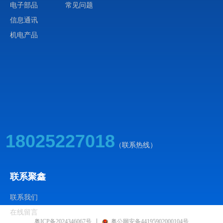
电子部品
常见问题
QJ 2630.2 卫星组件空间环境试验方
信息通讯
法-热平衡试验
机电产品
QJ 2630.3 卫星组件空间环境试验方
法-真空放电试验
18025227018
（联系热线）
联系聚鑫
联系我们
在线留言
粤ICP备2024346067号
粤公网安备44195902000104号