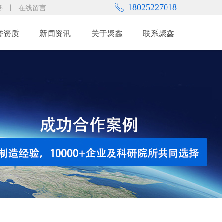
18025227018
ꂅ
务
丨
在线留言
誉资质
新闻资讯
关于聚鑫
联系聚鑫