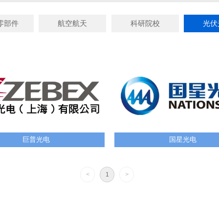
零部件
航空航天
科研院校
光伏
巨普光电
国星光电
<
1
>