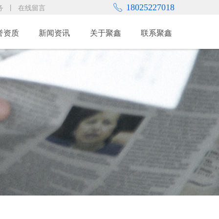
18025227018
ꂅ
务
丨
在线留言
誉资质
新闻资讯
关于聚鑫
联系聚鑫