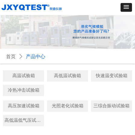
首页
ꄲ
产品中心
高温试验箱
高低温试验箱
快速温变试验箱
冷热冲击试验箱
高压加速试验箱
光照老化试验箱
三综合振动试验箱
高低温低气压试验箱