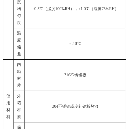
度
均
±0.5℃（湿度100%RH），±1.0℃（湿度75%RH）
匀
度
温
度
≤2.0℃
偏
差
内
箱
316不锈钢板
材
质
使
外
用
箱
304不锈钢或冷轧钢板烤漆
材
材
料
质
保