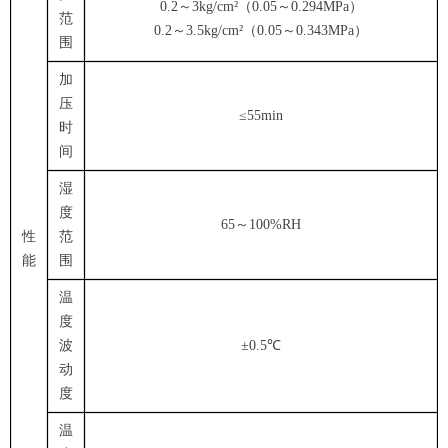
0.2～3kg/cm²（0.05～0.294MPa）
范
0.2～3.5kg/cm²（0.05～0.343MPa）
围
加
压
≤55min
时
间
湿
度
65～100%RH
性
范
能
围
温
度
波
±0.5℃
动
度
温