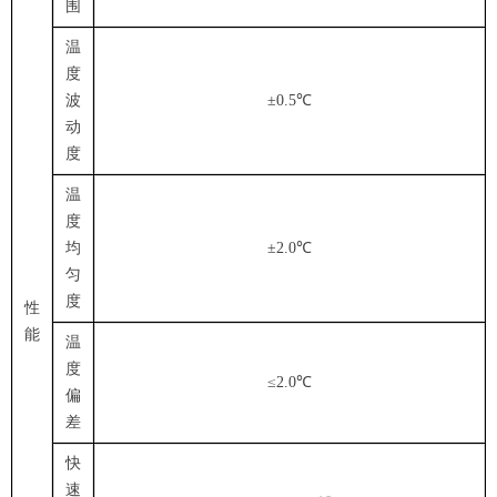
围
温
度
波
±0.5℃
动
度
温
度
均
±2.0℃
匀
度
性
能
温
度
≤2.0℃
偏
差
快
速