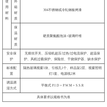
使
外
用
箱
304不锈钢或冷轧钢板烤漆
材
材
料
质
保
温
硬质聚氨酯泡沫+玻璃纤维
材
质
安全保
无熔丝开关、压缩机超压/过热/过电流保护、超温保
护
护、风机过载保护、保险丝、干烧保护器、缺水保护
标准配
隔热玻璃视窗1块、引线孔1个、样品架2层、视窗照明
置
灯1套、电源线2米
调温调
平衡式 P.I.D + P.W.M + S.S.R
湿方式
具体要求以规格书为准