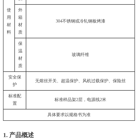
使
外
用
箱
304不锈钢或冷轧钢板烤漆
材
材
料
质
保
温
玻璃纤维
材
质
安全保
无熔丝开关、超温保护、风机过载保护、保险丝
护
标准配
标准样品架2层，电源线2米
置
具体要求以规格书为准
1. 产品概述