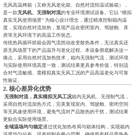
无风高温烤箱（又称无风老化箱、自然对流恒温试验箱），
是一款
无风机、无强制对流
的专业环境测试设备。它以 “模拟
真实无风使用场景” 为核心设计理念，通过精准控制箱内温
度，实现自然对流加热，复现产品在密闭室内、驾驶舱、库
房等无风环境下的高温工作状态。
传统热风循环烘箱会因气流扰动改变散热条件，无法真实还
原无风场景下的产品温升与老化过程。本设备彻底解决这一
痛点，采用自然对流加热技术，箱内无强制气流，测试环境
与实际使用环境高度一致，测试结果更具参考价值，特别适
合对气流敏感、需模拟真实无风工况的产品高温老化与可靠
性验证。
2. 核心差异化优势
无强制对流，真实模拟无风工况
箱内无风机、无强制气流，
采用自然对流加热方式，完美复现室内、驾驶舱、密闭空间
等无风速使用环境，避免气流对产品散热的干扰，测试结果
更贴合实际使用场景。
全域温场均匀稳定
通过优化加热布局与箱体结构，实现箱内
温度均匀分布，温差控制在极小范围，确保所有样品受热条