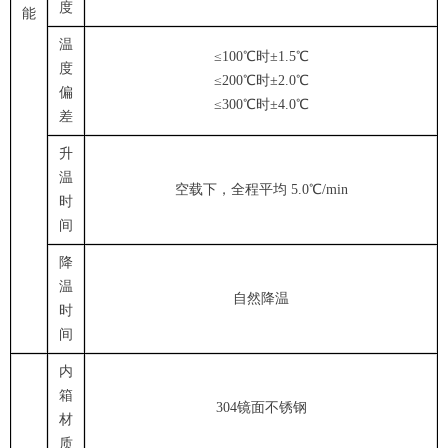
度
能
温
≤100℃时±1.5℃
度
≤200℃时±2.0℃
偏
≤300℃时±4.0℃
差
升
温
空载下，全程平均 5.0℃/min
时
间
降
温
自然降温
时
间
内
箱
304镜面不锈钢
材
质