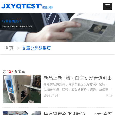
首页
ꄲ
文章分类结果页
共
127
篇文章
新品上新 | 我司自主研发管道引出
式可程式高低温湿热试验箱正式
常规恒温恒湿箱，只能单独做温湿度老化试验。
但很多薄膜、胶材、复合新材料，需要一边控制温
推向市场
度、湿度，一边同步做拉伸拉力测试。
2026-07-24
넶
19
所以设备做了升级：
通过两根专用导气管，把主机内部精准的温度、湿
度环境，1:1导入外接的小型密闭测试腔体。
相当于把恒温恒湿的标准环境，完整复刻到了外部
快速温度变化试验箱——“大”有可