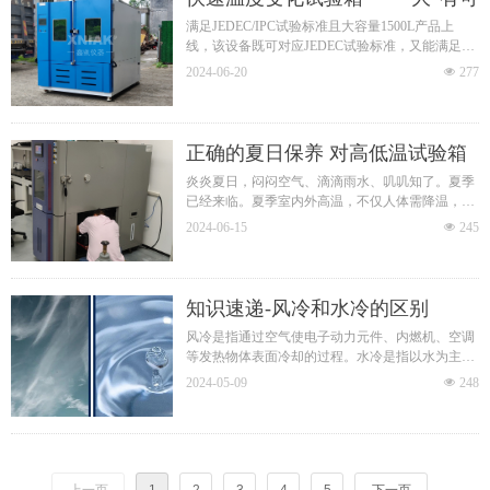
小盒子里。
为
满足JEDEC/IPC试验标准且大容量1500L产品上
测试时：
线，该设备既可对应JEDEC试验标准，又能满足筛
新材料放置在外部小腔体中，全程保持设定的高低
选试验。是可以同时控制试样温度并能迅速改变空
温、干湿环境；
2024-06-20
넶
277
气温度的快速温度变化箱。
同时搭配拉力装置，直接在温湿度环境下，完成拉
伸、断裂、强度测试。
正确的夏日保养 对高低温试验箱
至关重要
炎炎夏日，闷闷空气、滴滴雨水、叽叽知了。夏季
已经来临。夏季室内外高温，不仅人体需降温，高
低温试验箱亦需防热。随时维护设备，能保持其性
2024-06-15
넶
245
能，又能节能降耗。
知识速递-风冷和水冷的区别
风冷是指通过空气使电子动力元件、内燃机、空调
等发热物体表面冷却的过程。水冷是指以水为主要
散热冷却剂的冷却系统。
2024-05-09
넶
248